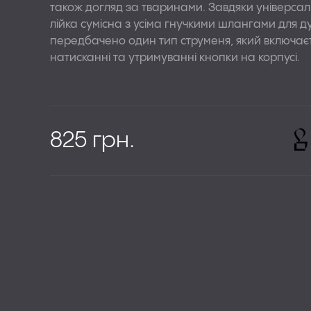
ІНСТАЛЯЦІЇ
також догляд за тваринами. Завдяки універса
СИФОНИ ТА ТР
лійка сумісна з усіма гнучкими шлангами для ду
передбачено один тип струменя, який включає
ДЗЕРКАЛА
натисканні та утримуванні кнопки на корпусі.
РУШНИКОСУША
АКСЕСУАРИ
825 грн.