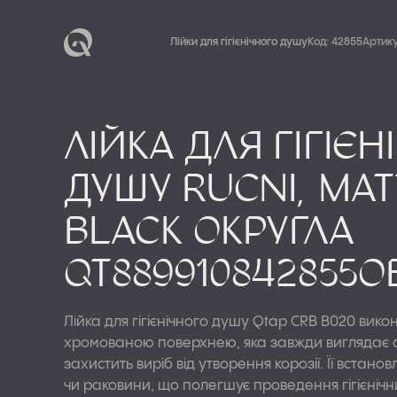
Лійки для гігієнічного душу
Код: 42855
Артик
ЗМІШУВАЧІ
Лійка для гігієн
душу Rucni, Mat
ДУШОВА ПРОГ
Black округла
QT889910842855O
Лійка для гігієнічного душу Qtap CRB B020 викон
КЕРАМІКА
І 
І
Т
хромованою поверхнею, яка завжди виглядає 
захистить виріб від утворення корозії. Її встано
Б
И
чи раковини, що полегшує проведення гігієніч