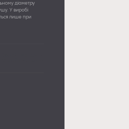
льному діаметру
АПИ
шу. У виробі
ться лише при
РКИ
Офлайн магазини
Онлайн магазини