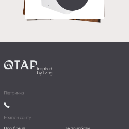
inspired
by living
Підтримка
Розділи сайту
Про бренд
Де придбати