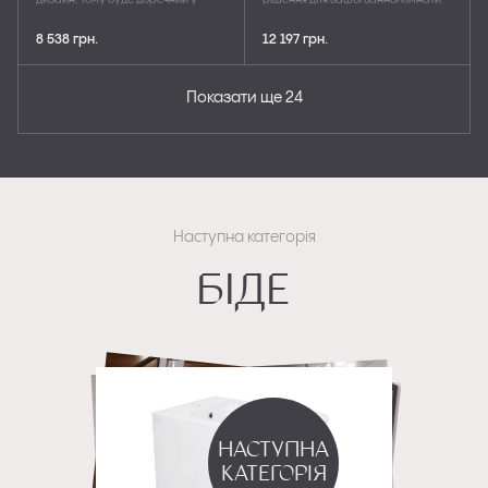
дизайн, тому буде доречний у
рішення для вашої ванної кімнати.
будь-якому сучасному інтер'єрі.
Він оснащений сидінням Slim
Чаша унітазу безободкова, що
Duroplast з функцією Soft-close, яка
8 538 грн.
12 197 грн.
унеможливлює скупчення зайвого
забезпечує плавне і тихе закриття,
бруду та дає змогу очистити виріб
а також системою Quick release, що
без особливих зусиль. Сидіння з
дає змогу легко знімати і
функцією Soft-close опускається
встановлювати сидіння для
Показати ще 24
плавно і безшумно. Спеціальне
чищення. Бачок унітазу має два
гігієнічне кріплення Quick release
режими зливу 3/7.15 літра, що
дає змогу максимально швидко
сприяє економії води. Компактні
зняти або встановити сидіння на
розміри 660x360x855 мм роблять
унітаз. Виріб виготовлено з
цей унітаз ідеальним вибором для
кераміки білого кольору та вкрито
будь-якого інтер'єру, а білий колір
захисною емаллю.
додає йому універсальності та
стильного вигляду.
Наступна категорія
Біде
Наступна
категорія