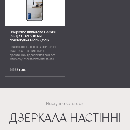
Дзеркало підлогове Gemini
(GE1) 500х1600 мм,
прямокутне Black Qtap
Дзеркало підлогове Qtap Gemini
500x1600 - це стильний і
практичний додаток для вашого
інтер'єру. Можливість швидкого
монтажу, мобільність та
універсальність роблять його
5 827 грн.
стильним та функціональним.
Наступна категорія
Дзеркала настінні