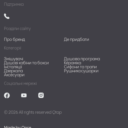
Підтримка
Розділи сайту
Про бренд
Де придбати
Категорії
Змішувачі
Душова програма
Душові кабіни та бокси
Кераміка
Інсталяції
Сифони та трапи
Дзеркала
Рушникосушарки
Аксесуари
Соціальні мережі
© 2026 All rights reserved Qtap
Made by Once