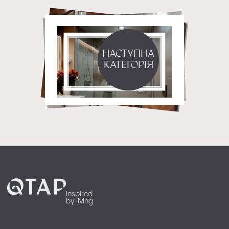
Наступна
категорія
inspired
by living