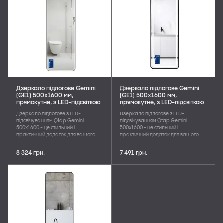
Дзеркало підлогове Gemini
Дзеркало підлогове Gemini
(GE1) 500х1600 мм,
(GE1) 500х1600 мм,
прямокутне, з LED-підсвіткою
прямокутне, з LED-підсвіткою
Inside, димером, Black Qtap
Touch, димером, Black Qtap
Дзеркало підлогове з LED-
Дзеркало підлогове з LED-
підсвічуванням Qtap Gemini
підсвічуванням Qtap Gemini
500x1600 - це стильний і
500x1600 - це стильний і
практичний додаток для вашого
практичний додаток для вашого
інтер'єру. Функції сенсорного
інтер'єру. Функції сенсорного
керування, димера та
керування, димера та
8 324 грн.
7 491 грн.
регулювання температури
регулювання температури
кольору (3000-6500K) роблять його
кольору (3000-6500K) роблять його
стильним та функціональним.
стильним та функціональним.