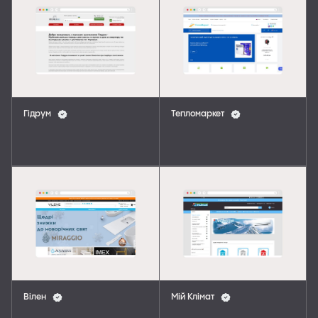
Гідрум
Тепломаркет
Вілен
Мій Клімат