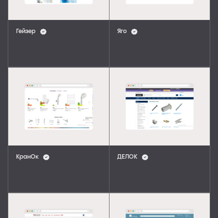
Гейзер
Яго
КранОк
ДЕЛОК