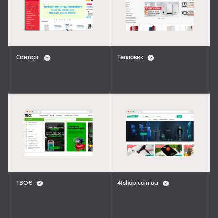
Санторг
Тепловик
ТВОЄ
4tshop.com.ua