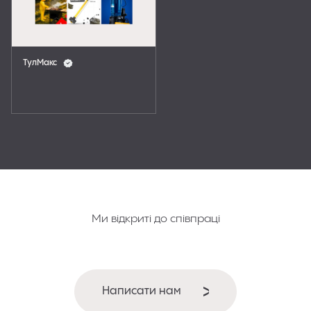
ТулМакс
Ми відкриті до співпраці
триб'ютори
Інсталят
Написати нам