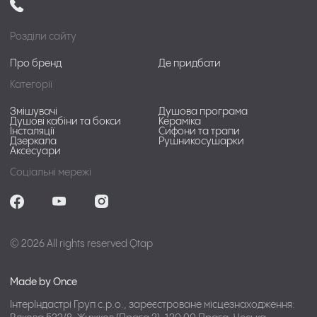
Розділи сайту
Про бренд
Де придбати
Категорії
Змішувачі
Душова програма
Душові кабіни та бокси
Кераміка
Інсталяції
Сифони та трапи
Дзеркала
Рушникосушарки
Аксесуари
Соціальні мережі
© 2026 All rights reserved Qtap
Made by Once
ІнтерІндастрі Груп с.р.о., зареєстроване місцезнаходження: