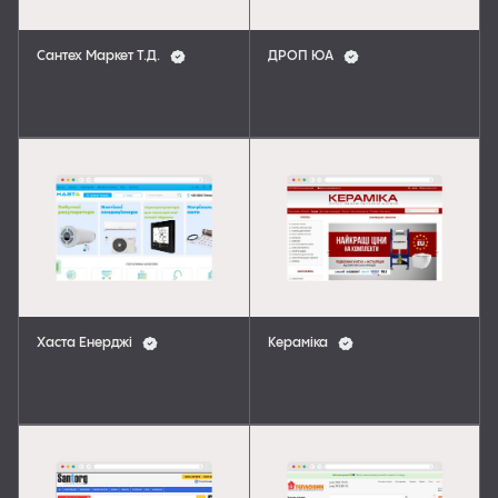
Сантех Маркет Т.Д.
ДРОП ЮА
Хаста Енерджі
Кераміка