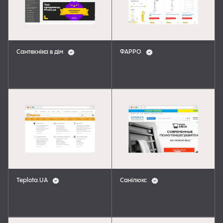
Сантехніка в дім
ФАРРО
Teplota.UA
Санілюкс