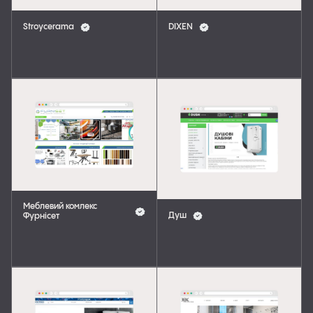
Stroycerama
DIXEN
Меблевий комлекс
Душ
Фурнісет