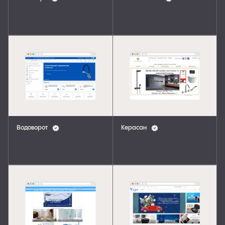
Водоворот
Керасан