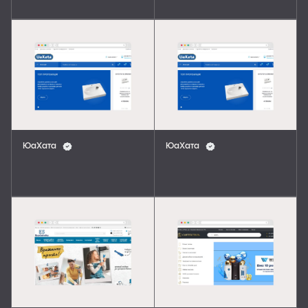
ЮаХата
ЮаХата