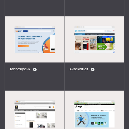
ТеплоФранк
Акваклімат