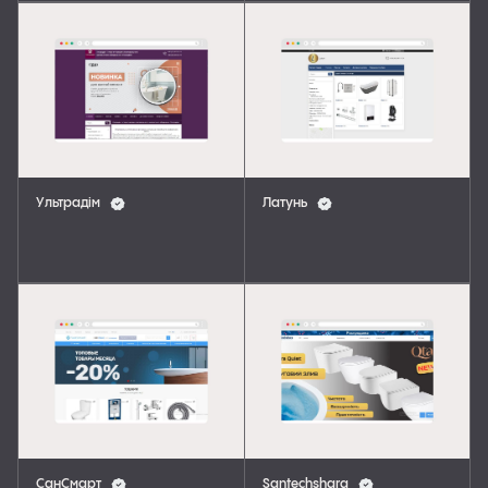
Ультрадім
Латунь
СанСмарт
Santechshara