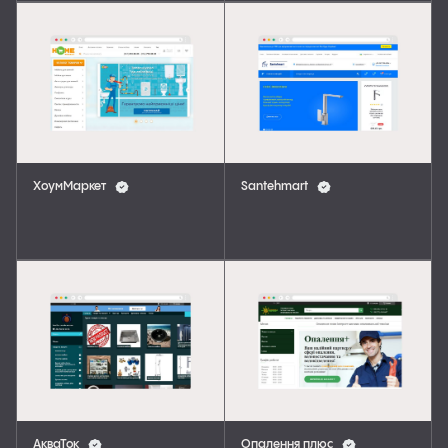
ХоумМаркет
Santehmart
АкваТок
Опалення плюс