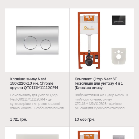
Клавіша змиву Nest
Комплект: Qtap Nest ST
150x220x13 мм, Chrome,
Інсталяція для унітазу 4 в 1
кругла QT0111M11112CRM
(Клавіша змиву
Qtap
175х245х4 мм, Glass Black,
Панель змиву для унітаза Qtap
Набір інсталяція 4 в 1 Qtap Nest ST з
лінійна)
Nest QT0111M11112CRM - це
лінійною панеллю змиву
сучасне рішення при оснащенні
QT0133M425V1107GB - відмінне
ванної кімнати. Особливістю панелі
рішення для сучасного санвузла,
є двоклавішний блок змиву, який
яке надасть естетичну
дуже економічний в плані витрати
привабливість і дозволить
1 721 грн.
10 665 грн.
води. Панель змиву з хромованою
заощадити простір. Вона
поверхнею гармонійно
комплектується панеллю змиву із
поєднується з меблями ванної
скляною обробкою чорного
кімнати і облицювальною плиткою.
кольору. Особливістю панелі є
Передбачає можливість монтажу з
двоклавішний блок змиву, який