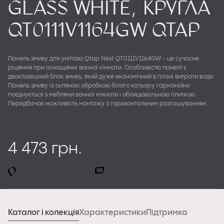
Glass White, кругла
QT0111V1164GW Qtap
Панель змиву для унітаза Qtap Nest QT0111V1164GW - це сучасне
рішення при оснащенні ванної кімнати. Особливістю панелі є
двоклавішний блок змиву, який дуже економічний в плані витрати води.
Панель змиву із скляною обробкою білого кольору гармонійно
поєднується з меблями ванної кімнати і облицювальною плиткою.
Передбачає можливість монтажу з горизонтальним розташуванням.
4 473 грн.
Офлайн магазини
Онлайн магазини
Каталог і колекція
Характеристики
Підтримка