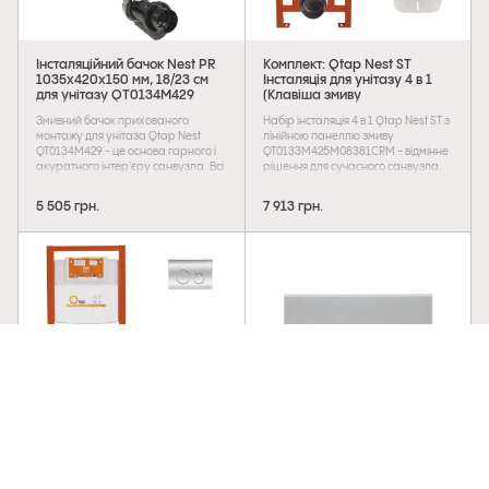
Інсталяційний бачок Nest PR
Комплект: Qtap Nest ST
1035х420х150 мм, 18/23 cм
Інсталяція для унітазу 4 в 1
для унітазу QT0134M429
(Клавіша змиву
Qtap
150x220x13 мм, Chrome,
Змивний бачок прихованого
Набір інсталяція 4 в 1 Qtap Nest ST з
лінійна)
монтажу для унітаза Qtap Nest
лінійною панеллю змиву
QT0134M429 - це основа гарного і
QT0133M425M08381CRM - відмінне
акуратного інтер'єру санвузла. Всі
рішення для сучасного санвузла,
комплектуючі виготовлені з
яке надасть естетичну
високоякісних матеріалів.
привабливість і дозволить
5 505 грн.
7 913 грн.
Головними перевагами інсталяції є
заощадити простір. Вона
тиша і економічність тому, як бачок
комплектується панеллю змиву з
захований за стіною і шум води, що
хромованою поверхнею.
набирається не так чути за межами
Особливістю панелі є двоклавішний
санвузла, а завдяки регулюванню
блок змиву, який дуже економічний
змиву дуже економічна в плані
в плані витрати води. Панель
витрати води. Прибирання
гармонійно поєднується з меблями
приміщення також стало
ванної кімнати і облицювальною
легкодоступним, так як всі
плиткою.
комунікації приховані.
Комплект: Qtap Nest ST
Клавіша змиву Nest