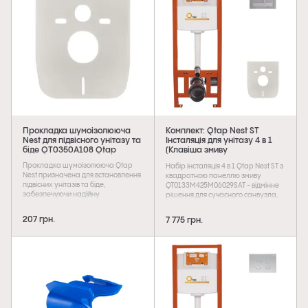
горизонтальним розташуванням.
дуже економічний в плані витрати
води. Панель гармонійно
поєднується з меблями ванної
кімнати і облицювальною плиткою.
Прокладка шумоізолююча
Комплект: Qtap Nest ST
Nest для підвісного унітазу та
Інсталяція для унітазу 4 в 1
біде QT0350A108 Qtap
(Клавіша змиву
150x220x13 мм, Satin,
Прокладка шумоізолююча Qtap
Набір інсталяція 4 в 1 Qtap Nest ST з
квадратна)
Nest призначена для встановлення
квадратною панеллю змиву
підвісних унітазів та біде,
QT0133M425M06029SAT - відмінне
забезпечуючи надійну
рішення для сучасного санвузла,
шумоізоляцію та захист кераміки
яке надасть естетичну
від пошкоджень. Вона знижує
привабливість і дозволить
207 грн.
7 775 грн.
рівень вібрації та шуму при
заощадити простір. Вона
використанні сантехнічного
комплектується панеллю змиву з
обладнання, а також запобігає
поверхнею сатин. Особливістю
контакту чаші з монтажною рамою.
панелі є двоклавішний блок змиву,
Виготовлена ??з міцного та
який дуже економічний в плані
зносостійкого матеріалу, стійкого
витрати води. Панель гармонійно
до вологи та механічних
поєднується з меблями ванної
навантажень. Завдяки точним
кімнати і облицювальною плиткою.
вирізам та зручній формі монтаж