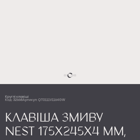
Круглі клавіші
Код: 32668
Артикул: QT0111V1164GW
Клавіша змиву
Nest 175х245х4 мм,