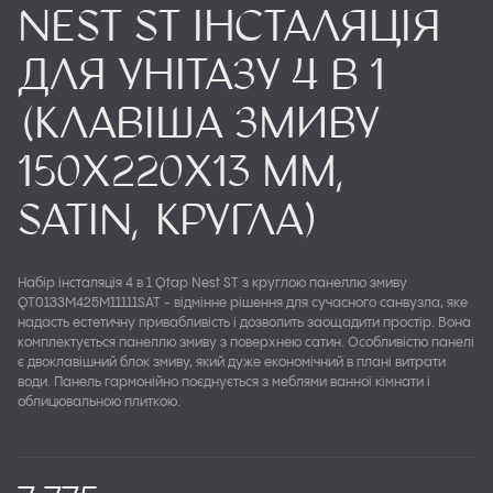
Nest ST Інсталяція
для унітазу 4 в 1
(Клавіша змиву
150x220x13 мм,
Satin, кругла)
Набір інсталяція 4 в 1 Qtap Nest ST з круглою панеллю змиву
QT0133M425M11111SAT - відмінне рішення для сучасного санвузла, яке
надасть естетичну привабливість і дозволить заощадити простір. Вона
комплектується панеллю змиву з поверхнею сатин. Особливістю панелі
є двоклавішний блок змиву, який дуже економічний в плані витрати
води. Панель гармонійно поєднується з меблями ванної кімнати і
облицювальною плиткою.