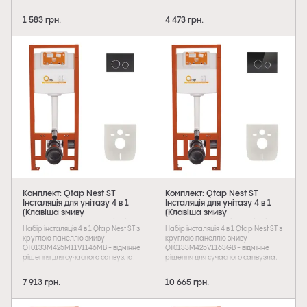
двоклавішний блок змиву, який
двоклавішний блок змиву, який
дуже економічний в плані витрати
дуже економічний в плані витрати
1 583 грн.
4 473 грн.
води. Панель змиву з поверхнею
води. Панель змиву із скляною
сатин гармонійно поєднується з
обробкою чорного кольору
меблями ванної кімнати і
гармонійно поєднується з меблями
облицювальною плиткою.
ванної кімнати і облицювальною
Передбачає можливість монтажу з
плиткою. Передбачає можливість
горизонтальним розташуванням.
монтажу з горизонтальним
розташуванням.
Комплект: Qtap Nest ST
Комплект: Qtap Nest ST
Інсталяція для унітазу 4 в 1
Інсталяція для унітазу 4 в 1
(Клавіша змиву
(Клавіша змиву
150x220x13 мм, Matt Black,
175х245х4 мм, Glass Black,
Набір інсталяція 4 в 1 Qtap Nest ST з
Набір інсталяція 4 в 1 Qtap Nest ST з
кругла)
кругла)
круглою панеллю змиву
круглою панеллю змиву
QT0133M425M11V1146MB - відмінне
QT0133M425V1163GB - відмінне
рішення для сучасного санвузла,
рішення для сучасного санвузла,
яке надасть естетичну
яке надасть естетичну
привабливість і дозволить
привабливість і дозволить
7 913 грн.
10 665 грн.
заощадити простір. Вона
заощадити простір. Вона
комплектується панеллю змиву
комплектується панеллю змиву із
чорного кольору з матовою
скляною обробкою чорного