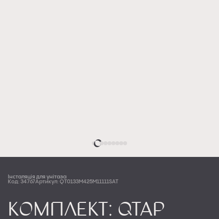
Інсталяція для унітаза
Код: 34767
Артикул: QT0133M425M11111SAT
Комплект: Qtap