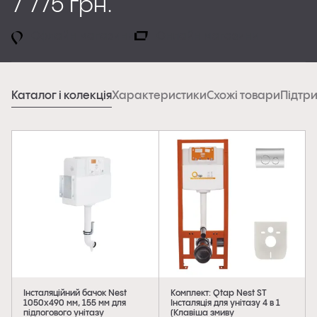
7 775 грн.
Офлайн магазини
Онлайн магазини
Каталог і колекція
Характеристики
Схожі товари
Підтр
Інсталяційний бачок Nest
Комплект: Qtap Nest ST
1050х490 мм, 155 мм для
Інсталяція для унітазу 4 в 1
підлогового унітазу
(Клавіша змиву