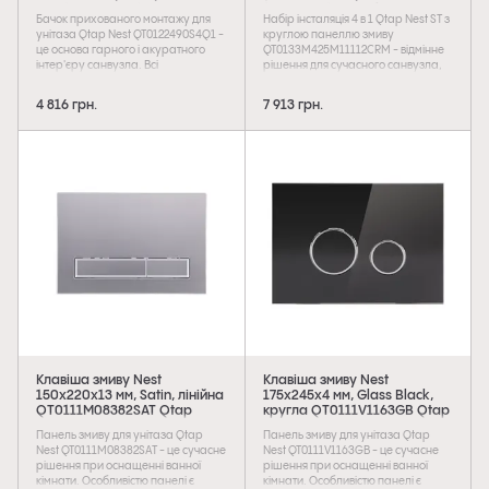
QT0122490S4Q1 Qtap
150x220x13 мм, Chrome,
Бачок прихованого монтажу для
Набір інсталяція 4 в 1 Qtap Nest ST з
кругла)
унітаза Qtap Nest QT0122490S4Q1 -
круглою панеллю змиву
це основа гарного і акуратного
QT0133M425M11112CRM - відмінне
інтер'єру санвузла. Всі
рішення для сучасного санвузла,
комплектуючі виготовлені з
яке надасть естетичну
високоякісних матеріалів.
привабливість і дозволить
4 816 грн.
7 913 грн.
Головними перевагами
заощадити простір. Вона
прихованого бачка є тиша і
комплектується панеллю змиву з
економічність, тому що бачок
хромованою поверхнею.
захований за стіною і шум
Особливістю панелі є двоклавішний
набирання води не так чути за
блок змиву, який дуже економічний
межами санвузла. Прибирання
в плані витрати води. Панель
приміщення також стане
гармонійно поєднується з меблями
легкодоступним, адже всі
ванної кімнати і облицювальною
комунікації приховані.
плиткою.
Використовується для підлогового
пристінного унітаза.
Клавіша змиву Nest
Клавіша змиву Nest
150x220x13 мм, Satin, лінійна
175х245х4 мм, Glass Black,
QT0111M08382SAT Qtap
кругла QT0111V1163GB Qtap
Панель змиву для унітаза Qtap
Панель змиву для унітаза Qtap
Nest QT0111M08382SAT - це сучасне
Nest QT0111V1163GB - це сучасне
рішення при оснащенні ванної
рішення при оснащенні ванної
кімнати. Особливістю панелі є
кімнати. Особливістю панелі є