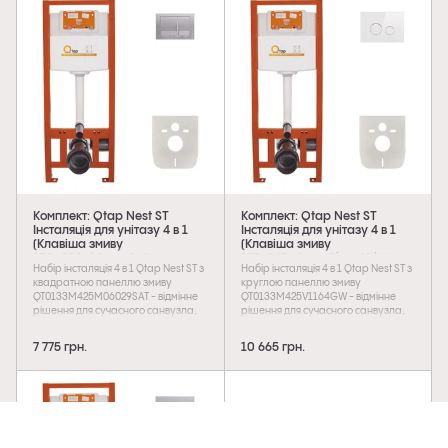
поверхнею. Особливістю панелі є
кольору. Особливістю панелі є
двоклавішний блок змиву, який
двоклавішний блок змиву, який
дуже економічний в плані витрати
дуже економічний в плані витрати
води. Панель гармонійно
води. Панель гармонійно
поєднується з меблями ванної
поєднується з меблями ванної
кімнати і облицювальною плиткою.
кімнати і облицювальною плиткою.
Комплект: Qtap Nest ST
Комплект: Qtap Nest ST
Інсталяція для унітазу 4 в 1
Інсталяція для унітазу 4 в 1
(Клавіша змиву
(Клавіша змиву
150x220x13 мм, Satin,
175х245х4 мм, Glass White,
Набір інсталяція 4 в 1 Qtap Nest ST з
Набір інсталяція 4 в 1 Qtap Nest ST з
квадратна)
кругла)
квадратною панеллю змиву
круглою панеллю змиву
QT0133M425M06029SAT - відмінне
QT0133M425V1164GW - відмінне
рішення для сучасного санвузла,
рішення для сучасного санвузла,
яке надасть естетичну
яке надасть естетичну
привабливість і дозволить
привабливість і дозволить
7 775 грн.
10 665 грн.
заощадити простір. Вона
заощадити простір. Вона
комплектується панеллю змиву з
комплектується панеллю змиву із
поверхнею сатин. Особливістю
скляною обробкою білого кольору.
панелі є двоклавішний блок змиву,
Особливістю панелі є двоклавішний
який дуже економічний в плані
блок змиву, який дуже економічний
витрати води. Панель гармонійно
в плані витрати води. Панель
поєднується з меблями ванної
гармонійно поєднується з меблями