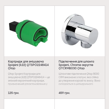
Картридж для змішувача
Підключення для шланга
Spojeni (k22) QTSPO2248414
Spojeni, Chrome округле
Qtap
QTCRMB030 Qtap
Qtap Spojeni Картридж для
Шлангове підключення Qtap B030
змішувача (k22) QTSPO2248414 — це
CRM виконане з латуні, яка стійка
змінний керамічний картридж,
до утворення корозії та зносу. Воно
призначений для встановлення у
складається з циліндричного
змішувачі серії Qtap Spojeni.
корпусу, підводу з зовнішньою
Забезпечує плавне та точне
різьбою для підключення шланга
125 грн.
459 грн.
регулювання потоку й
діаметром 1/2 і розетки, яка
температури води. Виготовлений із
приховує сліди настінного
міцних зносостійких матеріалів,
монтажу. Установку виконують на
стійких до перепадів тиску та
необхідній висоті за допомогою
температури, що гарантує
кріпильних деталей. На виріб