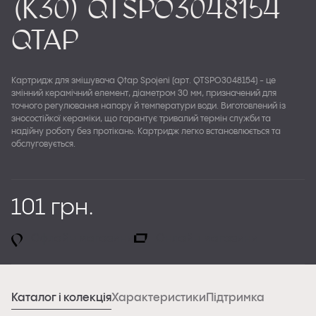
(k30) QTSPO3048154
Qtap
Картридж для змішувача Qtap Spojeni (арт. QTSPO3048154) - це
змінний керамічний елемент, діаметром 30 мм, призначений для
точного регулювання напору й температури води. Виготовлений із
зносостійкої кераміки, що гарантує тривалий термін служби та
надійну роботу без протікань. Картридж легко встановлюється та
обслуговується.
101 грн.
Офлайн магазини
Онлайн магазини
Каталог і колекція
Характеристики
Підтримка