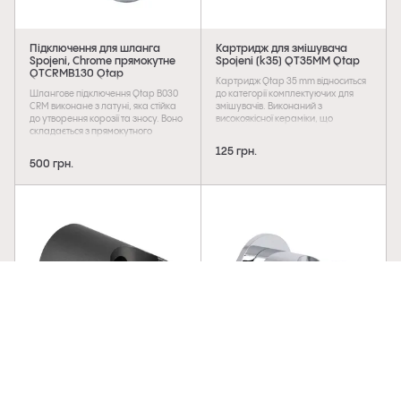
Підключення для шланга
Картридж для змішувача
Spojeni, Chrome прямокутне
Spojeni (k35) QT35MM Qtap
QTCRMB130 Qtap
Картридж Qtap 35 mm відноситься
Шлангове підключення Qtap B030
до категорії комплектуючих для
CRM виконане з латуні, яка стійка
змішувачів. Виконаний з
до утворення корозії та зносу. Воно
високоякісної кераміки, що
складається з прямокутного
забезпечує довговічність та
корпусу кубічного стилю, підводу з
надійність у процесі експлуатації.
125 грн.
зовнішньою різьбою для
Складається із двох пластин, які
500 грн.
підключення шланга діаметром 1/2
приводять роботу змішувача в дію
і квадратної розетки, яка приховує
тертям один про одного. З їх
сліди настінного монтажу.
допомогою регулюється натиск і
Установку виконують на необхідній
температура води, що подається.
висоті за допомогою кріпильних
деталей. На виріб нанесено
фірмовий логотип виробника.
Тримач для ручного душу
Підключення з тримачем для