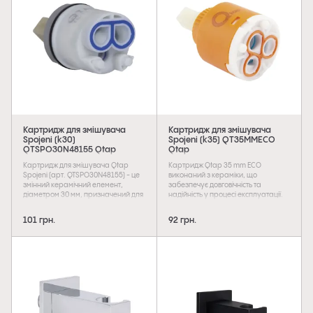
довговічність і надійну роботу
нанесено фірмовий логотип
змішувача.
виробника.
Картридж для змішувача
Картридж для змішувача
Spojeni (k30)
Spojeni (k35) QT35MMECO
QTSPO30N48155 Qtap
Qtap
Картридж для змішувача Qtap
Картридж Qtap 35 mm ECO
Spojeni (арт. QTSPO30N48155) - це
виконаний з кераміки, що
змінний керамічний елемент,
забезпечує довговічність та
діаметром 30 мм, призначений для
надійність у процесі експлуатації.
точного регулювання напору й
Складається з двох пластин, за
температури води. Виготовлений із
допомогою яких регулюються
101 грн.
92 грн.
зносостійкої кераміки, що гарантує
напір і температура води, що
тривалий термін служби та надійну
подається. Економічний режим
роботу без протікань. Картридж
дозволяє скоротити витрату води
легко встановлюється та
на 30% або 65% завдяки
обслуговується.
можливості відкривати воду в три
етапи. Для переходу в різні рівні
економічного режиму достатньо
докласти невеликого зусилля на
ручку змішувача. При цьому буде
чути клацання.