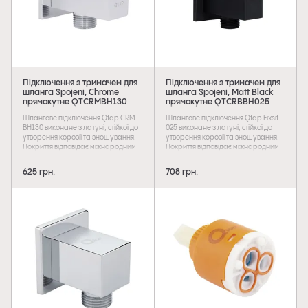
Підключення з тримачем для
Підключення з тримачем для
шланга Spojeni, Chrome
шланга Spojeni, Matt Black
прямокутне QTCRMBH130
прямокутне QTCRBBH025
Qtap
Qtap
Шлангове підключення Qtap CRM
Шлангове підключення Qtap Fixsit
BH130 виконане з латуні, стійкої до
025 виконане з латуні, стійкої до
утворення корозії та зношування.
утворення корозії та зношування.
Покриття відповідає міжнародним
Покриття відповідає міжнародним
стандартам, що забезпечує
стандартам, що забезпечує
тривалий термін експлуатації.
тривалий термін експлуатації.
625 грн.
708 грн.
Догляд за ним полягає у
Догляд за ним полягає у
періодичному протиранні виробу
періодичному протиранні виробу
м'якою тканиною з використанням
м'якою тканиною з використанням
миючих засобів, у складі яких є
миючих засобів, у складі яких є
лимонна кислота. Використання
лимонна кислота. Використання
такого виробу дозволяє приховати
такого виробу дозволяє приховати
монтаж та приєднати душовий
монтаж та приєднати душовий
шланг. Установку встановлюють на
шланг. Установку встановлюють на
необхідну висоту за допомогою
необхідну висоту за допомогою
кріпильних деталей.
кріпильних деталей.