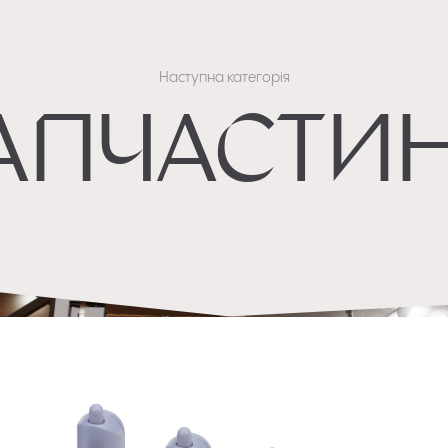
Наступна категорія
апчасти