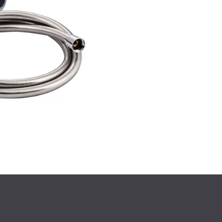
АПИ
РКИ