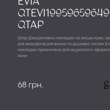
ІНСТАЛЯЦІЇ
Evia
СИФОНИ ТА ТР
QTEVI19959659649
ДЗЕРКАЛА
Qtap
РУШНИКОСУША
Qtap Декоративна накладка на ексцентрик, круг
АКСЕСУАРИ
для змішувачів для ванни та душових систем E
накладка призначена для акуратного оформл
зони.
68 грн.