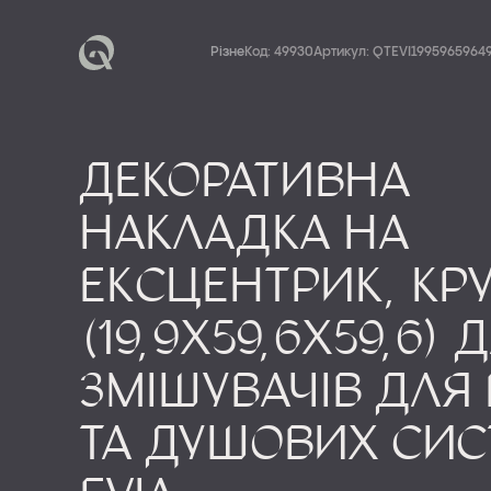
Різне
Код: 49930
Артикул: QTEVI1995965964
ЗМІШУВАЧІ
Декоративна
накладка на
ДУШОВА ПРОГ
ексцентрик, кр
(19,9x59,6x59,6) 
змішувачів для
КЕРАМІКА
І 
І
Т
та душових си
Б
И