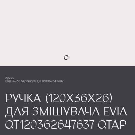
Ручки
Код: 47637
Артикул: QT120362647637
Ручка (120х36х26)
для змішувача Evia
QT120362647637 Qtap