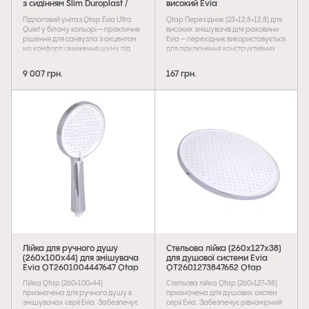
з сидінням Slim Duroplast /
високий Evia
Soft-close / Quick Release
QTEVI2312812849912 Qtap
Підлоговий унітаз Qtap Evia Ultra
Qtap Перехідник (23×12,8×12,8) для
QTEVI27W49258 Qtap
Quiet у білому кольорі — практичне
високих змішувачів для раковини
рішення для санвузла з акцентом
Evia — перехідник використовується
на комфорт і зниження шуму під
для підключення конструктивних
час змиву. Модель розміром
елементів.
630×350×795 мм укомплектована
9 007 грн.
167 грн.
тонким сидінням Slim із дюропласту
з механізмами Soft-close та Quick
Release, що забезпечують плавне
закривання й швидке зняття для
зручного догляду. Лаконічний
дизайн і якісні матеріали роблять
унітаз доречним для сучасних
житлових і комерційних приміщень.
Лійка для ручного душу
Стельова лійка (260x127x38)
(260x100x44) для змішувача
для душової системи Evia
Evia QT2601004447647 Qtap
QT2601273847652 Qtap
Лійка Qtap (260×100×44)
Стельова лійка Qtap (260×127×38)
призначена для ручного душу в
призначена для душових систем
змішувачах серії Evia. Забезпечує
серії Evia. Забезпечує рівномірний