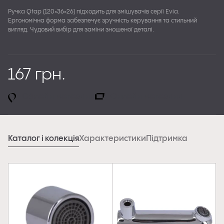
Ручка Qtap (120×36×26) підходить для змішувачів серії Evia.
Ергономічна форма забезпечує зручність керування та стильний
вигляд. Чудовий вибір для заміни зношеної деталі.
167 грн.
Офлайн магазини
Онлайн магазини
Каталог і колекція
Характеристики
Підтримка