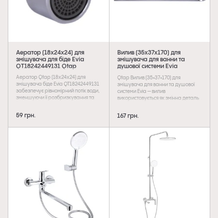
Аератор (18х24х24) для
Вилив (35x37x170) для
змішувача для біде Evia
змішувача для ванни та
QT18242449131 Qtap
душової системи Evia
QTEVI353717049903 Qtap
Аератор Qtap (18х24х24) для
Qtap Вилив (35×37×170) для
змішувача біде Evia QT18242449131
змішувача для ванни та душової
забезпечує рівномірний потік води,
системи Evia — вилив
зменшуючи її розбризкування та
використовується як змінна деталь
витрату. Надійна конструкція
для відповідних моделей.
гарантує довговічність і стабільну
59 грн.
167 грн.
роботу змішувача.